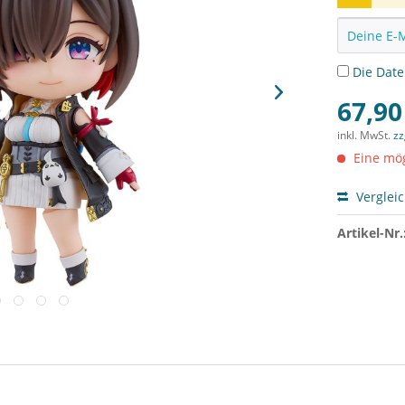
Die
Dat
67,90
inkl. MwSt.
zz
Eine mög
Verglei
Artikel-Nr.