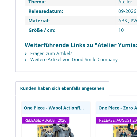
Thema:
Atelier
Releasedatum:
09-2026
Material:
ABS
,
PV
Größe / cm:
10
Weiterführende Links zu "Atelier Yumia:
Fragen zum Artikel?
Weitere Artikel von Good Smile Company
One Piece - Wapol
One Piece - Zoro 
Actionfigur: Moose Toys
Moose T
Kunden haben sich ebenfalls angesehen
One Piece - Wapol Actionfigur: Moose Toys
RELEASE: AUGUST 2026
RELEASE: AUGUST 20