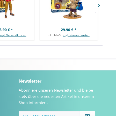
3,90 € *
29,90 € *
zzgl. Versandkosten
inkl. MwSt.
zzgl. Versandkosten
ink
Newsletter
Abonniere unseren Newsletter und bleibe
stets über die neuesten Artikel in unserem
Shop informiert.