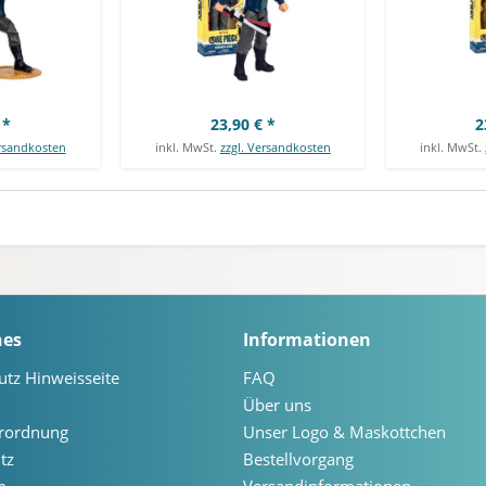
 *
23,90 € *
2
ersandkosten
inkl. MwSt.
zzgl. Versandkosten
inkl. MwSt.
hes
Informationen
utz Hinweisseite
FAQ
Über uns
erordnung
Unser Logo & Maskottchen
tz
Bestellvorgang