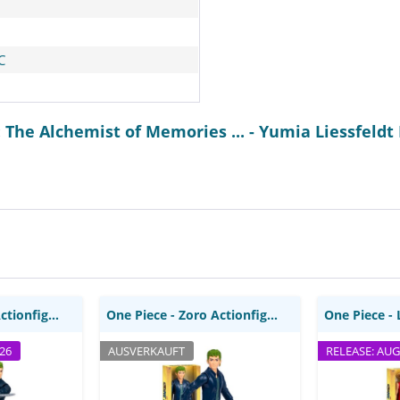
C
 The Alchemist of Memories ... - Yumia Liessfel
Actionfigur:
One Piece - Zoro Actionfigur /
One Piece -
oys
Große: Moose Toys
/ Groß
One Piece - Zoro Actionfigur: Moose Toys
One Piece - Zoro Actionfigur / Große: Moose Toys
26
AUSVERKAUFT
RELEASE: AUG