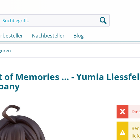
rbesteller
Nachbesteller
Blog
iguren
 of Memories ... - Yumia Liessfe
pany
Dies
Ben
lief