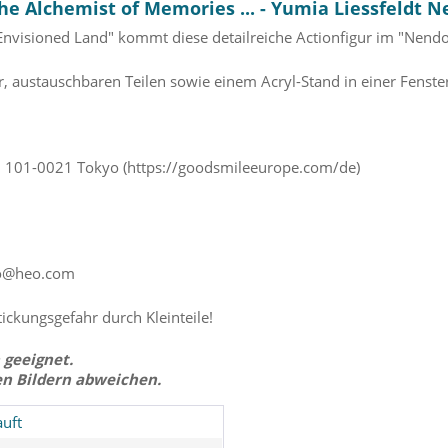
he Alchemist of Memories ... - Yumia Liessfeldt
Envisioned Land" kommt diese detailreiche Actionfigur im "Nendo
, austauschbaren Teilen sowie einem Acryl-Stand in einer Fenster
u
101-0021 Tokyo (https://goodsmileeurope.com/de)
o@heo.com
tickungsgefahr durch Kleinteile!
 geeignet.
en Bildern abweichen.
uft