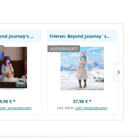
irize: Sega
iT: Furyu
Frieren: Beyond Journey's End - Fern Statue /...
Frieren: Beyond Journey´s End - Frieren Figur /...
T
AUSVERKAUFT
AUSVE
9,90 € *
37,90 € *
zzgl. Versandkosten
inkl. MwSt.
zzgl. Versandkosten
ink