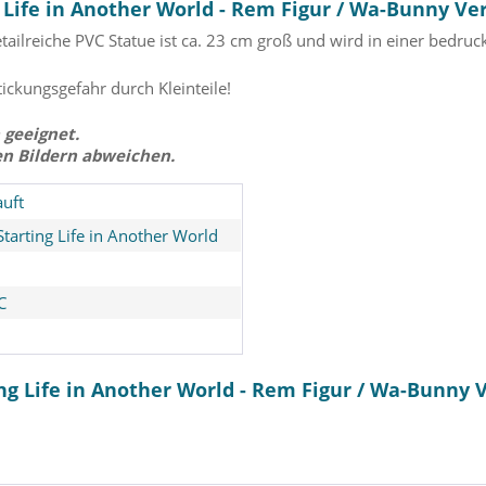
Life in Another World - Rem Figur / Wa-Bunny Ver
ailreiche PVC Statue ist ca. 23 cm groß und wird in einer bedruck
tickungsgefahr durch Kleinteile!
 geeignet.
en Bildern abweichen.
uft
Starting Life in Another World
C
ng Life in Another World - Rem Figur / Wa-Bunny 
iku Figur /
Frieren: Beyond Journey's
Frieren: 
erald Gem
End - Frieren Statue /
End - 