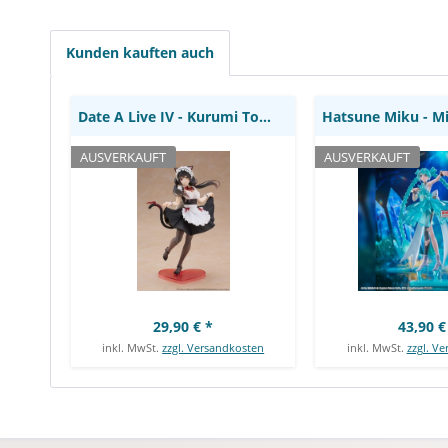
Ear Maid: Taito Prize
Banpres
Kunden kauften auch
Date A Live IV - Kurumi Tokisa Statue / Coreful...
AUSVERKAUFT
AUSVERKAUFT
29,90 € *
43,90 €
inkl. MwSt.
zzgl. Versandkosten
inkl. MwSt.
zzgl. V