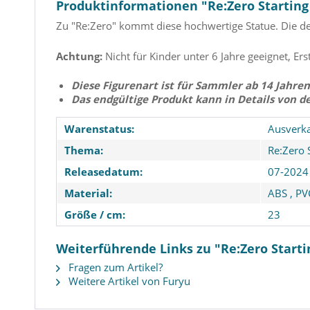
Produktinformationen "Re:Zero Starting 
Zu "Re:Zero" kommt diese hochwertige Statue. Die det
Achtung:
Nicht für Kinder unter 6 Jahre geeignet, Ers
Diese Figurenart ist für Sammler ab 14 Jahren
Das endgültige Produkt kann in Details von d
Warenstatus:
Ausverka
Thema:
Re:Zero 
Releasedatum:
07-2024
Material:
ABS
,
PV
Größe / cm:
23
Weiterführende Links zu "Re:Zero Starti
Fragen zum Artikel?
Weitere Artikel von Furyu
Date A Live IV - Kurumi
Hatsune Miku - M
Tokisa Statue / Coreful - Cat
Clearluxe - Em