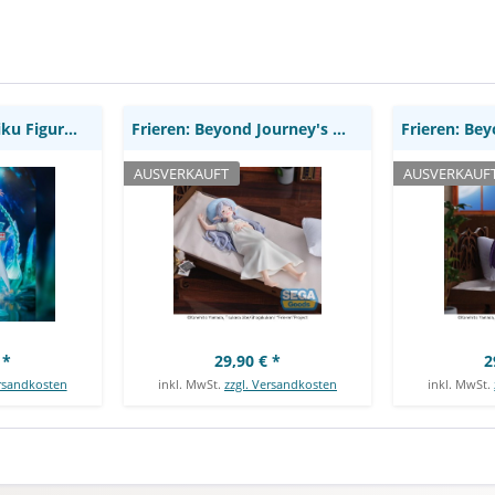
to
Yumemirize: Sega
Yumem
Hatsune Miku - Miku Figur / Clearluxe -...
Frieren: Beyond Journey's End - Frieren Statue...
AUSVERKAUFT
AUSVERKAUF
 *
29,90 € *
2
ersandkosten
inkl. MwSt.
zzgl. Versandkosten
inkl. MwSt.