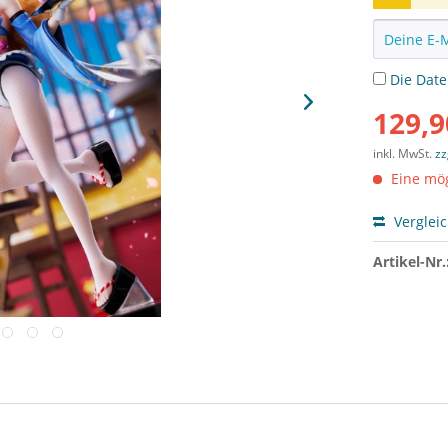
Die
Dat
129,9
inkl. MwSt.
zz
Eine mög
Verglei
Artikel-Nr.