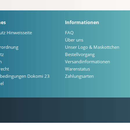
hes
Informationen
utz Hinweisseite
FAQ
Über uns
erordnung
Unser Logo & Maskottchen
tz
Bestellvorgang
m
Versandinformationen
recht
Warenstatus
ebedingungen Dokomi 23
Zahlungsarten
el