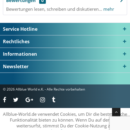
Bewertungen
0
Bewertungen lesen, schreiben und diskutieren...
mehr
Service Hotline
Rechtliches
Informationen
Newsletter
© 2026 Allblue World e.K. - Alle Rechte vorbehalten
Allblue-World.de verwendet Cookies, um Dir die bestmögliche
Funktionalität bieten zu können. Wenn Du auf der Seite
weitersurfst, stimmst Du der Cookie-Nutzung zu.