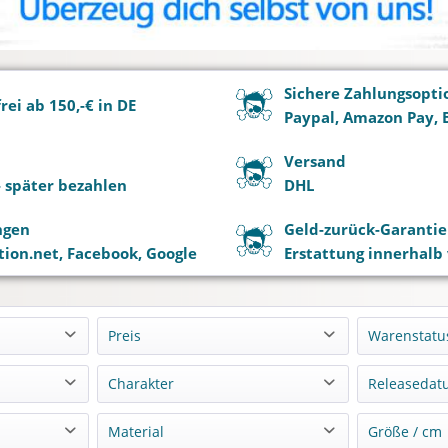
Sichere Zahlungsopti
ei ab 150,-€ in DE
Paypal, Amazon Pay, 
Versand
 - später bezahlen
DHL
ngen
Geld-zurück-Garantie
ion.net, Facebook, Google
Erstattung innerhalb
Preis
Warenstatu
Lagern
Charakter
Releasedat
von
bis
0,00 €
4499,90 €
Vorbest
o
Alice Nakiri
11-202
Material
Größe / cm
Nachbe