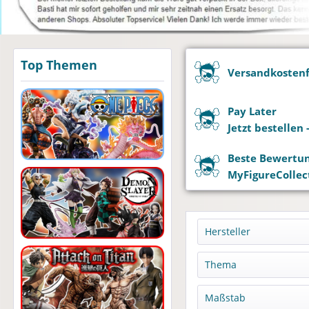
Top Themen
Versandkostenfr
Pay Later
Jetzt bestellen
Beste Bewertu
MyFigureCollect
Hersteller
Ami Ami
Thema
ADK Emotions
Guillermo del Tor
Maßstab
Animeone