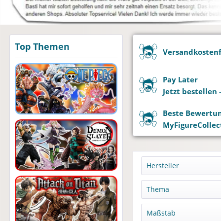
Top Themen
Versandkostenfr
Pay Later
Jetzt bestellen
Beste Bewertu
MyFigureCollect
Hersteller
Ami Ami
Thema
ADK Emotions
Guillermo del Tor
Maßstab
Animeone