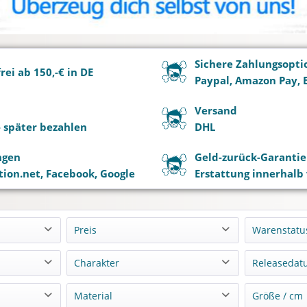
Sichere Zahlungsopti
ei ab 150,-€ in DE
Paypal, Amazon Pay, 
Versand
 - später bezahlen
DHL
ngen
Geld-zurück-Garantie
ion.net, Facebook, Google
Erstattung innerhalb
Preis
Warenstatu
Lagern
Charakter
Releasedat
von
bis
0,00 €
4499,90 €
Vorbest
o
Alice Nakiri
11-202
Material
Größe / cm
Nachbe