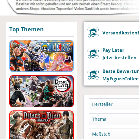
Top Themen
Versandkostenfr
Pay Later
Jetzt bestellen
Beste Bewertu
MyFigureCollect
Hersteller
Ami Ami
Thema
ADK Emotions
Guillermo del Tor
Maßstab
Animeone