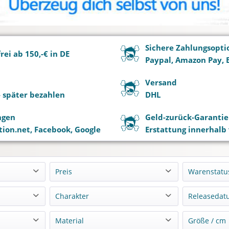
Sichere Zahlungsopti
ei ab 150,-€ in DE
Paypal, Amazon Pay, 
Versand
 - später bezahlen
DHL
ngen
Geld-zurück-Garantie
ion.net, Facebook, Google
Erstattung innerhalb
Preis
Warenstatu
Lagern
Charakter
Releasedat
von
bis
0,00 €
4499,90 €
Vorbest
o
Alice Nakiri
11-202
Material
Größe / cm
Nachbe