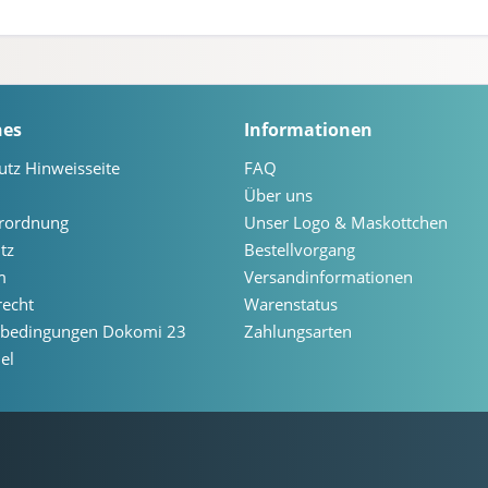
hes
Informationen
utz Hinweisseite
FAQ
Über uns
erordnung
Unser Logo & Maskottchen
tz
Bestellvorgang
m
Versandinformationen
recht
Warenstatus
ebedingungen Dokomi 23
Zahlungsarten
el