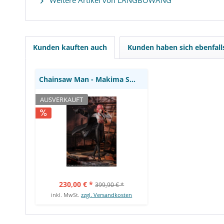
Weitere Artikel von LANGBOWANG
Chainsaw Man - Makima
Statue: Estream
Kunden kauften auch
Kunden haben sich ebenfal
Chainsaw Man - Makima Statue: Estream
AUSVERKAUFT
230,00 € *
399,90 € *
inkl. MwSt.
zzgl. Versandkosten