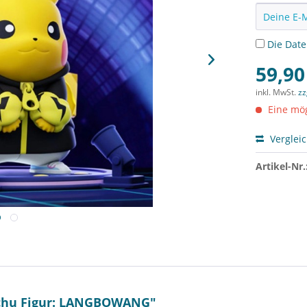
Die
Dat
59,90
inkl. MwSt.
zz
Eine mög
Verglei
Artikel-Nr.
achu Figur: LANGBOWANG"