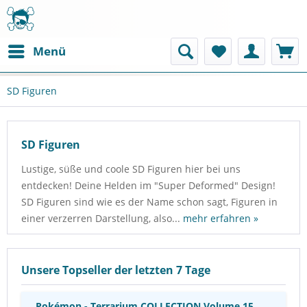
Menü
SD Figuren
SD Figuren
Lustige, süße und coole SD Figuren hier bei uns
entdecken! Deine Helden im "Super Deformed" Design!
SD Figuren sind wie es der Name schon sagt, Figuren in
Pokémon - Terrarium COLLECTION Volume 15
einer verzerren Darstellung, also...
mehr erfahren »
Blindbox x1: Re-Ment
Unsere Topseller der letzten 7 Tage
Pokémon - Terrarium COLLECTION Volume 15...