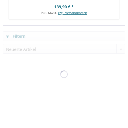
139,90 € *
inkl. MwSt.
zzgl. Versandkosten
Azur Lane - New Jersey Statue / Private Quarters Ver.:
FREEing
Filtern
Azur Lane - New Jersey Statue / Private...
RELEASE: APRIL 2027
NEU