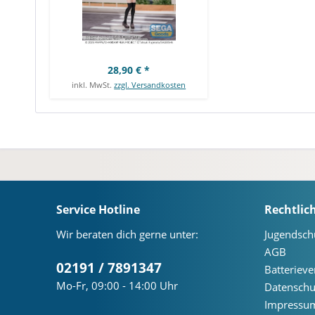
28,90 € *
inkl. MwSt.
zzgl. Versandkosten
Service Hotline
Rechtlic
Wir beraten dich gerne unter:
Jugendsch
AGB
02191 / 7891347
Batteriev
Mo-Fr, 09:00 - 14:00 Uhr
Datenschu
Impressu