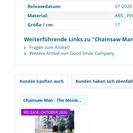
Releasedatum:
07-2026
Material:
ABS
,
PV
Größe / cm:
17
Weiterführende Links zu "Chainsaw Man
Fragen zum Artikel?
Weitere Artikel von Good Smile Company
Chainsaw Man - The Movie -
Reze Statue / Luminasta -
Reze Arc: Sega
Kunden kauften auch
Kunden haben sich ebenfal
Chainsaw Man - The Movie - Reze Statue /...
RELEASE: OKTOBER 2026