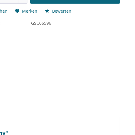
chen
Merken
Bewerten
:
GSC66596
ny"