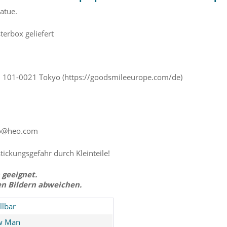
atue.
terbox geliefert
u
101-0021 Tokyo (https://goodsmileeurope.com/de)
o@heo.com
stickungsgefahr durch Kleinteile!
 geeignet.
en Bildern abweichen.
llbar
w Man