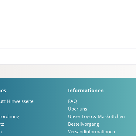
hes
Informationen
utz Hinweisseite
FAQ
Über uns
erordnung
Unser Logo & Maskottchen
tz
Bestellvorgang
m
Versandinformationen