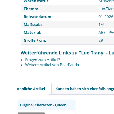
Warenstatus:
Ausverka
Thema:
Luo Tian
Releasedatum:
01-2026
Maßstab:
1/6
Material:
ABS
,
PV
Größe / cm:
29
Weiterführende Links zu "Luo Tianyi - Lu
Fragen zum Artikel?
Weitere Artikel von BearPanda
Original Character - Queen
of Hearts Nendoroid / Doll
Alice: Good Smile Company
Ähnliche Artikel
Kunden haben sich ebenfalls an
Original Character - Queen of Hearts Nendoroid...