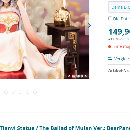
Die
Dat
149,9
inkl. MwSt.
zz
Eine mög
Verglei
Artikel-Nr.
Tianyi Statue / The Ballad of Mulan Ver.: BearPan