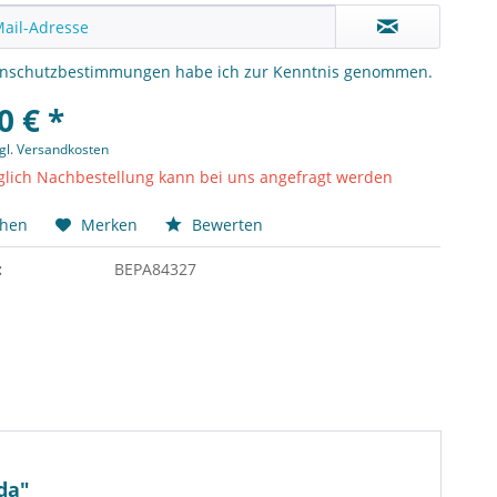
enschutzbestimmungen
habe ich zur Kenntnis genommen.
0 € *
gl. Versandkosten
lich Nachbestellung kann bei uns angefragt werden
chen
Merken
Bewerten
:
BEPA84327
da"