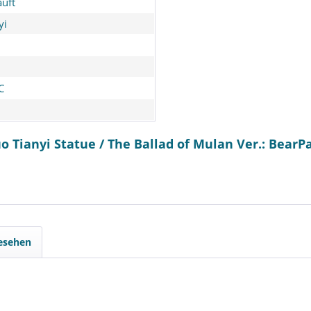
uft
yi
C
o Tianyi Statue / The Ballad of Mulan Ver.: Bear
gesehen