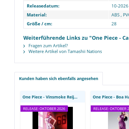
Releasedatum:
10-2026
Material:
ABS
,
PV
Größe / cm:
28
Weiterführende Links zu "One Piece - Car
Fragen zum Artikel?
Weitere Artikel von Tamashii Nations
One Piece - Vinsmoke Reiju
One Piece - Boa
Statue / Excellent Model
Marineford Action
P.O.P. Limited Edition:
Figuarts: Banda
MegaHouse
Nation
Kunden haben sich ebenfalls angesehen
One Piece - Vinsmoke Reiju Statue / Excellent...
RELEASE: OKTOBER 2026
RELEASE: OKTOBER 