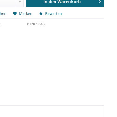
In den
Warenkorb
chen
Merken
Bewerten
:
BTN69846