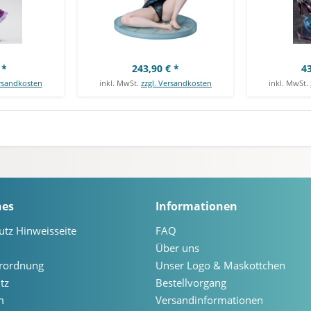
 *
243,90 € *
43
ersandkosten
inkl. MwSt.
zzgl. Versandkosten
inkl. MwSt.
hes
Informationen
utz Hinweisseite
FAQ
Über uns
erordnung
Unser Logo & Maskottchen
tz
Bestellvorgang
m
Versandinformationen