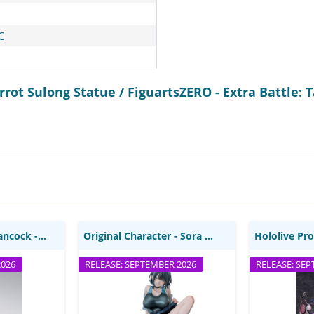
C
rot Sulong Statue / FiguartsZERO - Extra Battle:
 Hancock -
Original Character - Sora
Hololive P
figur / S.H.
Minase Statue / Illustrated
Mococo St
i Tamashii
by Danimaru: Union Creative
AXGRIT -
s
Des
One Piece - Boa Hancock -Marineford Actionfigur...
Original Character - Sora Minase Statue /...
2026
RELEASE: SEPTEMBER 2026
RELEASE: SE