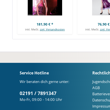
181,90 € *
76,90 €
inkl. MwSt.
zzgl. Versandkosten
inkl. MwSt.
zzgl. V
Service Hotline
Rechtlic
Wir beraten dich gerne unter:
Jugendsch
AGB
02191 / 7891347
Batteriev
Mo-Fr, 09:00 - 14:00 Uhr
Datenschu
Impressu