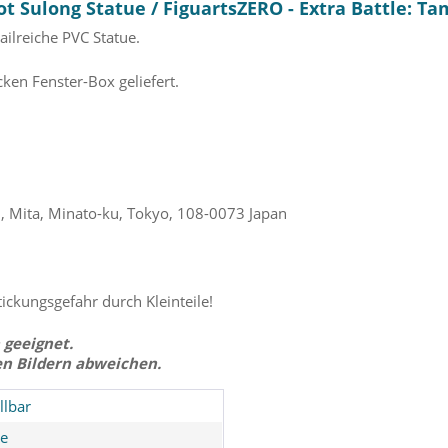
t Sulong Statue / FiguartsZERO - Extra Battle: Ta
ilreiche PVC Statue.
cken Fenster-Box geliefert.
 Mita, Minato-ku, Tokyo, 108-0073 Japan
tickungsgefahr durch Kleinteile!
 geeignet.
en Bildern abweichen.
llbar
ce