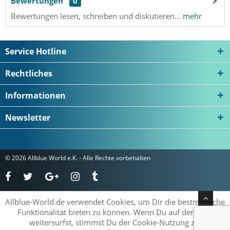
Bewertungen
0
Bewertungen lesen, schreiben und diskutieren...
mehr
Service Hotline
Rechtliches
Informationen
Newsletter
© 2026 Allblue World e.K. - Alle Rechte vorbehalten
Allblue-World.de verwendet Cookies, um Dir die bestmögliche
Funktionalität bieten zu können. Wenn Du auf der Seite
weitersurfst, stimmst Du der Cookie-Nutzung zu.