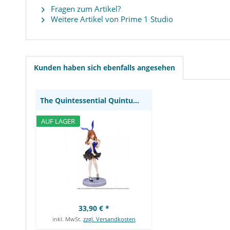
Fragen zum Artikel?
Weitere Artikel von Prime 1 Studio
The Quintessential
Quintuplets Trio-Try-iT -
Nakano Miku Statue /
Bunnies ver. Another Color:
Furyu
Kunden haben sich ebenfalls angesehen
The Quintessential Quintuplets Trio-Try-iT -...
AUF LAGER
33,90 € *
inkl. MwSt.
zzgl. Versandkosten