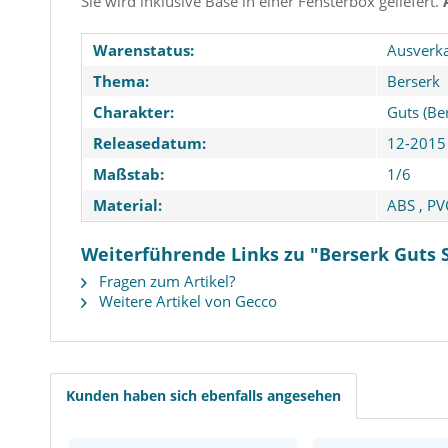
Sie wird inklusive Base in einer Fensterbox geliefert.
Warenstatus:
Ausverka
Thema:
Berserk
Charakter:
Guts (Be
Releasedatum:
12-2015
Maßstab:
1/6
Material:
ABS
,
PV
Weiterführende Links zu "Berserk Guts 
Fragen zum Artikel?
Weitere Artikel von Gecco
Berserk - Guts Actionfigur /
Berserk - Berse
Berserker Armor Version:
Guts Statue / Fig
ThreeZero
Metallic Touch
Nation
Kunden haben sich ebenfalls angesehen