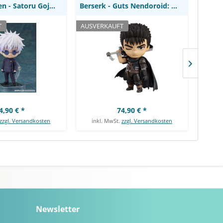
Jujutsu Kaisen - Satoru Gojo: Nendoroid Tokyo...
Berserk - Guts Nendoroid: Good Smile Company
T
AUSVERKAUFT
AUSVE
EMPF
4,90 € *
74,90 € *
zzgl. Versandkosten
inkl. MwSt.
zzgl. Versandkosten
ink
Newsletter