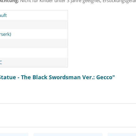
Achtung:
Nicht für Kinder unter 3 Jahre geeignet, Erstickungsgefah
uft
rserk)
C
Statue - The Black Swordsman Ver.: Gecco"
rker Armor
Berserk - Griffith Actionfigur
Jujutsu Kai
uarts ZERO -
/ Reborn Band of Falcon:
Nendoroi
: Tamashii
ThreeZero
High School
s
C