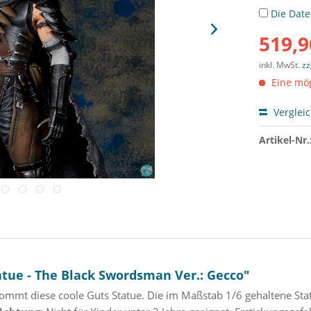
Die
Dat
519,9
inkl. MwSt.
zz
Eine mög
Verglei
Artikel-Nr.
tue - The Black Swordsman Ver.: Gecco"
mmt diese coole Guts Statue. Die im Maßstab 1/6 gehaltene Stat