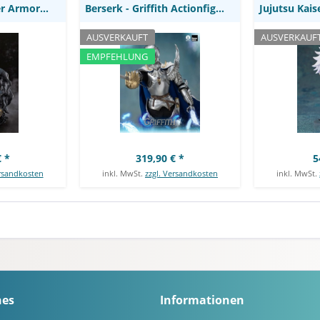
Berserk - Berserker Armor Guts Statue /...
Berserk - Griffith Actionfigur / Reborn Band of...
AUSVERKAUFT
AUSVERKAUF
EMPFEHLUNG
 *
319,90 € *
5
ersandkosten
inkl. MwSt.
zzgl. Versandkosten
inkl. MwSt.
hes
Informationen