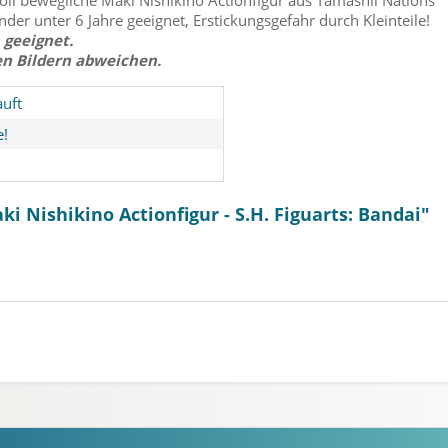
l bewegliche Maki Nishikino Actionfigur aus Tamashii Nations ´S.
inder unter 6 Jahre geeignet, Erstickungsgefahr durch Kleinteile!
 geeignet.
en Bildern abweichen.
uft
e!
ki Nishikino Actionfigur - S.H. Figuarts: Bandai"