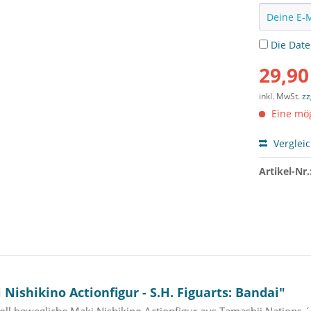
Die
Dat
29,90
inkl. MwSt.
zz
Eine mög
Verglei
Artikel-Nr.
Nishikino Actionfigur - S.H. Figuarts: Bandai"