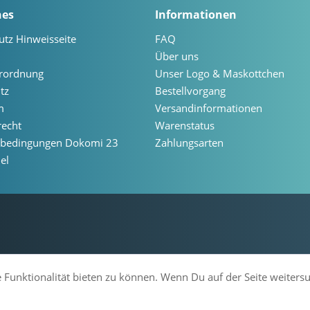
hes
Informationen
utz Hinweisseite
FAQ
Über uns
erordnung
Unser Logo & Maskottchen
tz
Bestellvorgang
m
Versandinformationen
recht
Warenstatus
ebedingungen Dokomi 23
Zahlungsarten
el
 Funktionalität bieten zu können. Wenn Du auf der Seite weiters