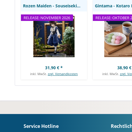
Rozen Maiden - Souseiseki Statue / Trio-Try-iT:...
RELEASE: NOVEMBER 2026
RELEASE: OKTOBER 
31,90 € *
38,90 €
inkl. MwSt.
zzgl. Versandkosten
inkl. MwSt.
zzgl. V
Service Hotline
Rechtlic