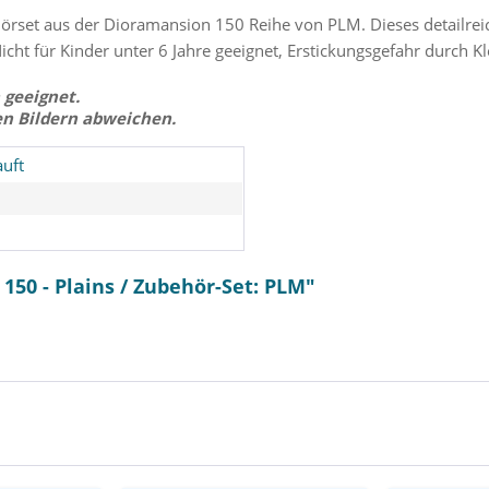
örset aus der Dioramansion 150 Reihe von PLM. Dieses detailrei
icht für Kinder unter 6 Jahre geeignet, Erstickungsgefahr durch Kle
 geeignet.
en Bildern abweichen.
uft
50 - Plains / Zubehör-Set: PLM"
ro Katsura
86: Eighty Six - Lena Statue /
Mobile Su
p: Megahous
Bunny Version: Aniplex
OO Gundam
Lucrea - 
Me