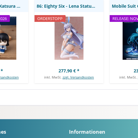
Gintama - Kotaro Katsura Statue / Look Up:...
86: Eighty Six - Lena Statue / Bunny Version:...
2026
ORDERSTOPP
RELEASE: NO
 *
277,90 € *
23
ersandkosten
inkl. MwSt.
zzgl. Versandkosten
inkl. MwSt.
hes
Informationen