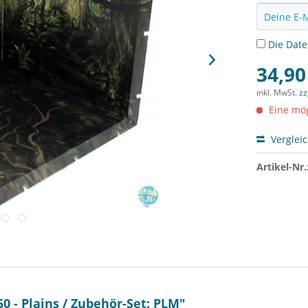
Die
Dat
34,90
inkl. MwSt.
zz
Eine mög
Verglei
Artikel-Nr.
 - Plains / Zubehör-Set: PLM"