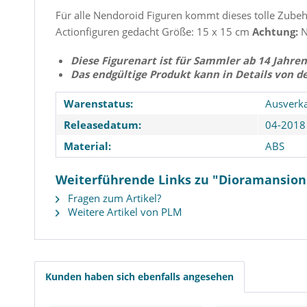
Für alle Nendoroid Figuren kommt dieses tolle Zubeh
Actionfiguren gedacht Größe: 15 x 15 cm
Achtung:
N
Diese Figurenart ist für Sammler ab 14 Jahren
Das endgültige Produkt kann in Details von d
Warenstatus:
Ausverka
Releasedatum:
04-2018
Material:
ABS
Weiterführende Links zu "Dioramansion 1
Fragen zum Artikel?
Weitere Artikel von PLM
Rozen Maiden - Souseiseki
Gintama - Kota
Statue / Trio-Try-iT: Furyu
Statue / Look U
Kunden haben sich ebenfalls angesehen