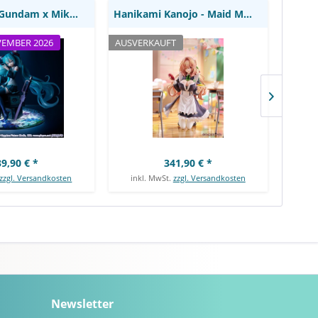
Mobile Suit Gundam x Miku OO Gundam - Miku...
Hanikami Kanojo - Maid Maison Hanikami Kanojo...
VEMBER 2026
AUSVERKAUFT
AUSVE
9,90 € *
341,90 € *
zzgl. Versandkosten
inkl. MwSt.
zzgl. Versandkosten
ink
Newsletter