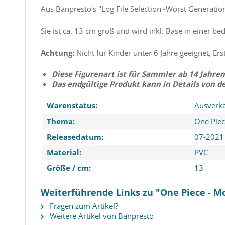
Aus Banpresto's "Log File Selection -Worst Generati
Sie ist ca. 13 cm groß und wird inkl. Base in einer be
Achtung:
Nicht für Kinder unter 6 Jahre geeignet, Ers
Diese Figurenart ist für Sammler ab 14 Jahren
Das endgültige Produkt kann in Details von d
Warenstatus:
Ausverka
Thema:
One Pie
Releasedatum:
07-2021
Material:
PVC
Größe / cm:
13
Weiterführende Links zu "One Piece - Mon
Fragen zum Artikel?
Weitere Artikel von Banpresto
One Piece - Lorenor Zorro
One Piece - Ro