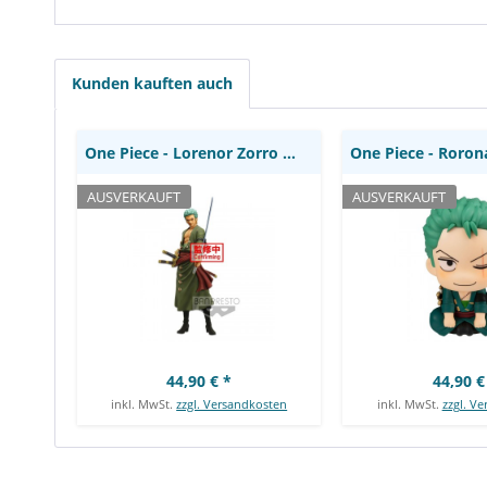
Statue / The Grandline Men -
Statue / Look Up
Grandista Nero: Banpresto
Kunden kauften auch
One Piece - Lorenor Zorro Statue / The...
AUSVERKAUFT
AUSVERKAUFT
44,90 € *
44,90 €
inkl. MwSt.
zzgl. Versandkosten
inkl. MwSt.
zzgl. V