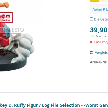
Die
Dat
39,90
inkl. MwSt.
zz
Eine mög
Verglei
Artikel-Nr.
y D. Ruffy Figur / Log File Selection - -Worst Ge