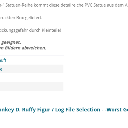
on-" Statuen-Reihe kommt diese detailreiche PVC Statue aus dem 
druckten Box geliefert.
tickungsgefahr durch Kleinteile!
 geeignet.
en Bildern abweichen.
uft
ce
key D. Ruffy Figur / Log File Selection - -Worst 
rona Zorro
One Piece - Lorenor Zorro
One Piece