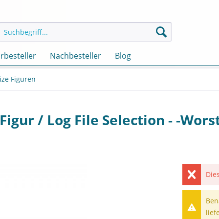
rbesteller
Nachbesteller
Blog
ize Figuren
igur / Log File Selection - -Wors
Dies
Ben
lief