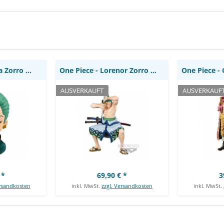
: MegaHouse
Figur / Master Stars Piece -
Figur / 
The Original: Banpresto
B
One Piece - Rorona Zorro Statue / Look Up:...
One Piece - Lorenor Zorro Figur / Master Stars...
AUSVERKAUFT
AUSVERKAUF
 *
69,90 € *
3
ersandkosten
inkl. MwSt.
zzgl. Versandkosten
inkl. MwSt.