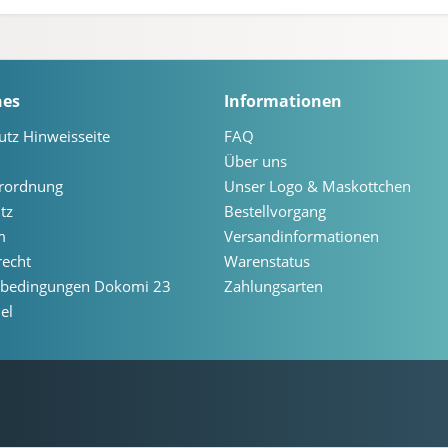
hes
Informationen
utz Hinweisseite
FAQ
Über uns
erordnung
Unser Logo & Maskottchen
tz
Bestellvorgang
m
Versandinformationen
recht
Warenstatus
ebedingungen Dokomi 23
Zahlungsarten
el