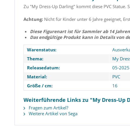
Zu "My Dress-Up Darling" kommt diese PVC Statue. Sie
Achtung:
Nicht für Kinder unter 6 Jahre geeignet, Ers
Diese Figurenart ist für Sammler ab 14 Jahren
Das endgültige Produkt kann in Details von d
Warenstatus:
Ausverka
Thema:
My Dress
Releasedatum:
05-2025
Material:
PVC
Größe / cm:
16
Weiterführende Links zu "My Dress-Up Dar
Fragen zum Artikel?
Weitere Artikel von Sega
Gushing over Magical Girls -
My Dress-Up Darl
Magia Baiser Figur: System
KitagawaFigur / 
Service
Trying On: