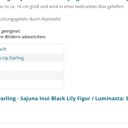
 ist ca. 16 cm groß und wird in einer bedruckten Box geliefert.
tickungsgefahr durch Kleinteile!
 geeignet.
en Bildern abweichen.
uft
-Up Darling
ling - Sajuna Inui Black Lily Figur / Luminasta: 
ing - Marin
My Dress-Up Darling - Marin
Anohana:
Luminasta -
Kitagawa Figur / Desktop
Saw That D
 Sega
Cute Figure - Liz Version:
Statue /