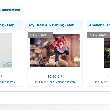
Taito
Good S
ls angesehen
My Dress-Up Darling - Marin KitagawaFigur /...
My Dress-Up Darling - Marin Kitagawa Figur /...
AUSVERKAUFT
AUSVERKAUF
 *
32,90 € *
4
ersandkosten
inkl. MwSt.
zzgl. Versandkosten
inkl. MwSt.