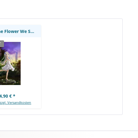
mile Company
Anohana: The Flower We Saw That Day - Meiko...
T
4,90 € *
zzgl. Versandkosten