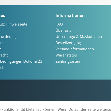
hes
Informationen
utz Hinweisseite
FAQ
Über uns
erordnung
Unser Logo & Maskottchen
tz
Bestellvorgang
m
Versandinformationen
recht
Warenstatus
ebedingungen Dokomi 23
Zahlungsarten
el
 Funktionalität bieten zu können. Wenn Du auf der Seite weiters