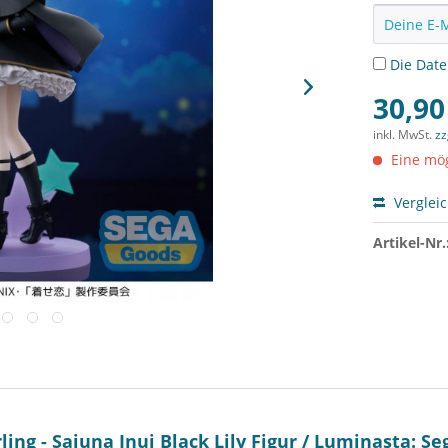
Die
Dat
30,90
inkl. MwSt.
zz
Eine mög
Verglei
Artikel-Nr.
ng - Sajuna Inui Black Lily Figur / Luminasta: Se