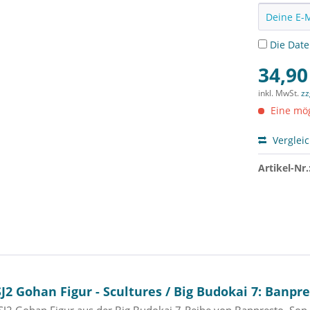
Die
Dat
34,90
inkl. MwSt.
zz
Eine mög
Verglei
Artikel-Nr.
2 Gohan Figur - Scultures / Big Budokai 7: Banpr