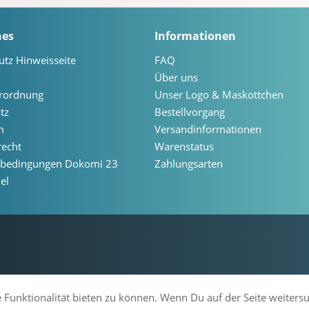
hes
Informationen
utz Hinweisseite
FAQ
Über uns
erordnung
Unser Logo & Maskottchen
tz
Bestellvorgang
m
Versandinformationen
recht
Warenstatus
ebedingungen Dokomi 23
Zahlungsarten
el
 Funktionalität bieten zu können. Wenn Du auf der Seite weiters