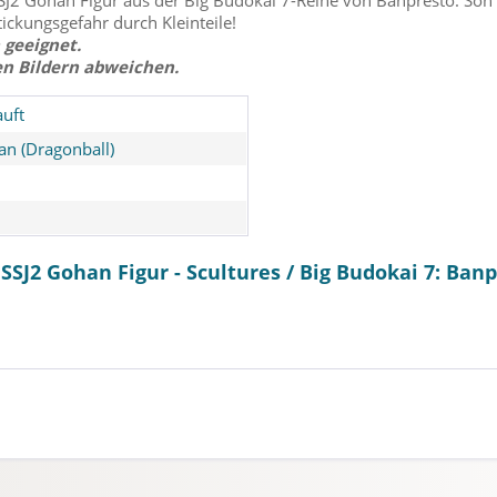
2 Gohan Figur aus der Big Budokai 7-Reihe von Banpresto. Son G
tickungsgefahr durch Kleinteile!
 geeignet.
en Bildern abweichen.
uft
n (Dragonball)
SSJ2 Gohan Figur - Scultures / Big Budokai 7: Ban