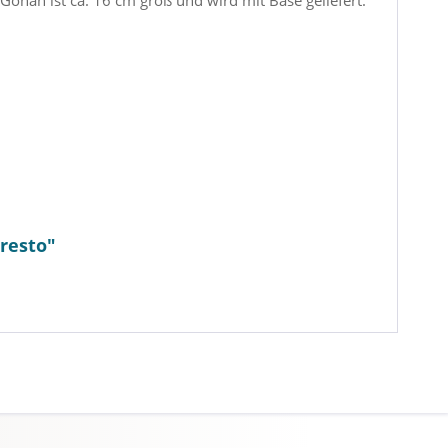
ohan ist ca. 16 cm groß und wird mit Base geliefert.
presto"