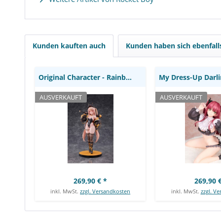
Original Character - Rainbow
My Dress-Up Darl
Nanohana Hoshi Statue /
Kitagawa Statue 
illustration by StarCat:
Alter
Hobby Sakura
Kunden kauften auch
Kunden haben sich ebenfal
Original Character - Rainbow Nanohana Hoshi...
AUSVERKAUFT
AUSVERKAUFT
269,90 € *
269,90 €
inkl. MwSt.
zzgl. Versandkosten
inkl. MwSt.
zzgl. V