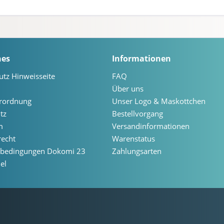
hes
Informationen
utz Hinweisseite
FAQ
Über uns
erordnung
Unser Logo & Maskottchen
tz
Bestellvorgang
m
Versandinformationen
recht
Warenstatus
ebedingungen Dokomi 23
Zahlungsarten
el