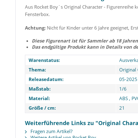
Aus Rocket Boy´s Original Character - Figurenreihe 
Fensterbox.
Achtung:
Nicht für Kinder unter 6 Jahre geeignet, Ers
Diese Figurenart ist für Sammler ab 18 Jahren
Das endgültige Produkt kann in Details von d
Warenstatus:
Ausverka
Thema:
Original
Releasedatum:
05-2025
Maßstab:
1/6
Material:
ABS
,
PV
Größe / cm:
21
Weiterführende Links zu "Original Chara
Fragen zum Artikel?
Weitere Artikel von Rocket Boy