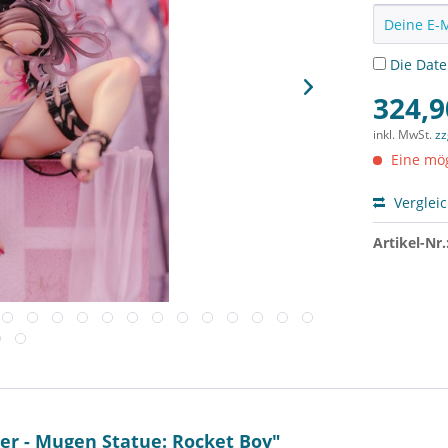
Die
Dat
324,9
inkl. MwSt.
zz
Eine mög
Verglei
Artikel-Nr.
er - Mugen Statue: Rocket Boy"