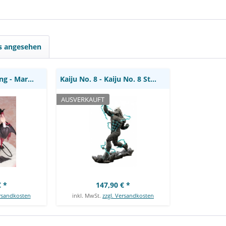
ing - Marin
Kaiju No. 8 - Kaiju No. 8
/ Liz Ver.:
Statue / ARTFXJ: Kotobukiya
ls angesehen
My Dress-Up Darling - Marin Kitagawa Statue /...
Kaiju No. 8 - Kaiju No. 8 Statue / ARTFXJ:...
AUSVERKAUFT
 *
147,90 € *
ersandkosten
inkl. MwSt.
zzgl. Versandkosten