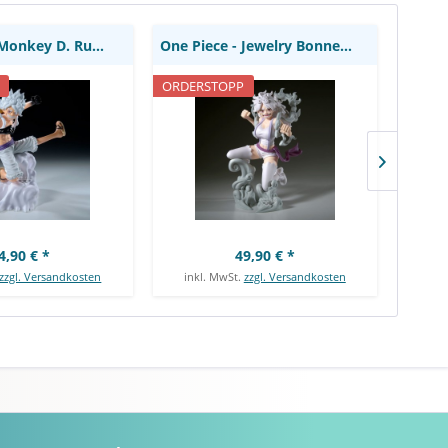
One Piece - Monkey D. Ruffy Figur /...
One Piece - Jewelry Bonney Figur / Grandista:...
ORDERSTOPP
AUSVE
4,90 € *
49,90 € *
zzgl. Versandkosten
inkl. MwSt.
zzgl. Versandkosten
ink