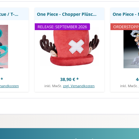
Hatsune Miku Statue / T-Most: Taito Prize
One Piece - Chopper Plüschmütze: Moose Toys
RELEASE: SEPTEMBER 2026
ORDERSTOPP
 *
38,90 € *
4
ersandkosten
inkl. MwSt.
zzgl. Versandkosten
inkl. MwSt.