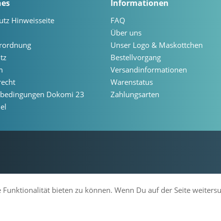
hes
Informationen
utz Hinweisseite
FAQ
Über uns
erordnung
Unser Logo & Maskottchen
tz
Bestellvorgang
m
Versandinformationen
recht
Warenstatus
ebedingungen Dokomi 23
Zahlungsarten
el
 Funktionalität bieten zu können. Wenn Du auf der Seite weiters