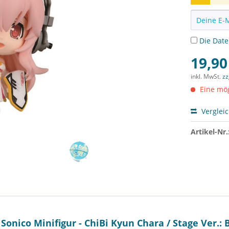
Die
Dat
19,90
inkl. MwSt.
zz
Eine mög
Verglei
Artikel-Nr.
onico Minifigur - ChiBi Kyun Chara / Stage Ver.: