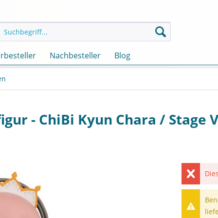
rbesteller
Nachbesteller
Blog
en
igur - ChiBi Kyun Chara / Stage V
Dies
Ben
lief