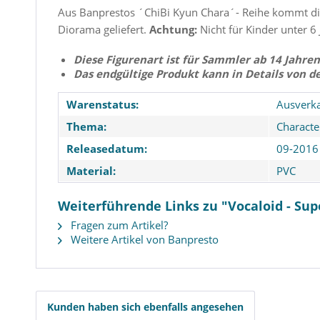
Aus Banprestos ´ChiBi Kyun Chara´- Reihe kommt dies
Diorama geliefert.
Achtung:
Nicht für Kinder unter 6 
Diese Figurenart ist für Sammler ab 14 Jahren
Das endgültige Produkt kann in Details von d
Warenstatus:
Ausverka
Thema:
Characte
Releasedatum:
09-2016
Material:
PVC
Weiterführende Links zu "Vocaloid - Supe
Fragen zum Artikel?
Weitere Artikel von Banpresto
Nitro Super Sonic - Super
Hatsune Miku S
Sonico Statue - S-style /
Most: Taito
Swimsuit Version: FREEing
Kunden haben sich ebenfalls angesehen