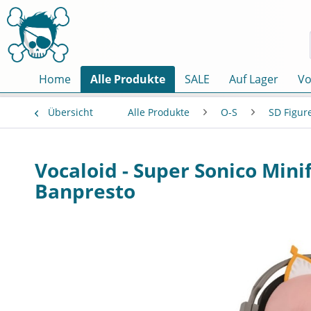
Home
Alle Produkte
SALE
Auf Lager
Vo
Übersicht
Alle Produkte
O-S
SD Figur
Vocaloid - Super Sonico Minif
Banpresto