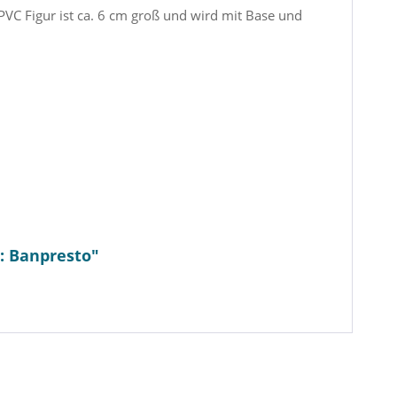
VC Figur ist ca. 6 cm groß und wird mit Base und
.: Banpresto"
- Monkey D. Ruffy
One Piece - Jewelry Bonney
My H
/ Senkozekkei:
Figur / Grandista: Banpresto
Ha
anpresto
Glamo