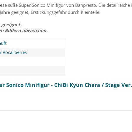
e süße Super Sonico Minifigur von Banpresto. Die detailreiche P
Jahre geeignet, Erstickungsgefahr durch Kleinteile!
 geeignet.
en Bildern abweichen.
uft
r Vocal Series
r Sonico Minifigur - ChiBi Kyun Chara / Stage Ver
tatue / T-
One Piece - Chopper
One Piece 
 Prize
Plüschmütze: Moose Toys
Figur 
B