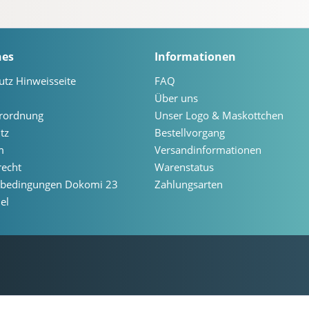
hes
Informationen
utz Hinweisseite
FAQ
Über uns
erordnung
Unser Logo & Maskottchen
tz
Bestellvorgang
m
Versandinformationen
recht
Warenstatus
ebedingungen Dokomi 23
Zahlungsarten
el