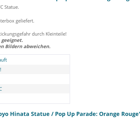
C Statue.
terbox geliefert.
tickungsgefahr durch Kleinteile!
 geeignet.
en Bildern abweichen.
uft
!
C
hoyo Hinata Statue / Pop Up Parade: Orange Rouge
 Eren Yaeger
My Hero Academia - Izuku
Bungo Str
p Parade:
Midoriya Figur / Ichibansho -
Nakahara 