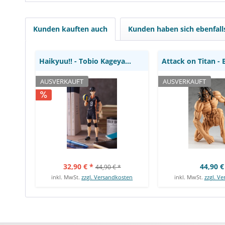
Orange Rouge
Good Smile 
Kunden kauften auch
Kunden haben sich ebenfal
Haikyuu!! - Tobio Kageyama Statue / Pop Up...
AUSVERKAUFT
AUSVERKAUFT
32,90 € *
44,90 €
44,90 € *
inkl. MwSt.
zzgl. Versandkosten
inkl. MwSt.
zzgl. V