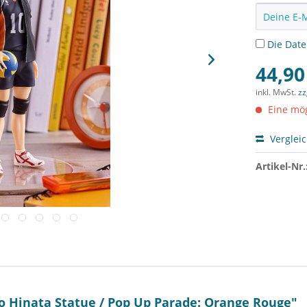
Die
Dat
44,90
inkl. MwSt.
zz
Eine mög
Verglei
Artikel-Nr.
o Hinata Statue / Pop Up Parade: Orange Rouge"