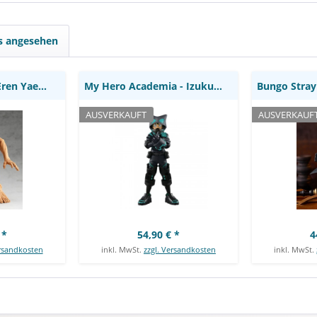
Company
The Movie World Heroes
Parade
Mission: Bandai
C
ls angesehen
Attack on Titan - Eren Yaeger Statue / Pop Up...
My Hero Academia - Izuku Midoriya Figur /...
AUSVERKAUFT
AUSVERKAUF
 *
54,90 € *
4
ersandkosten
inkl. MwSt.
zzgl. Versandkosten
inkl. MwSt.