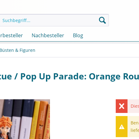
rbesteller
Nachbesteller
Blog
 Büsten & Figuren
atue / Pop Up Parade: Orange Ro
Dies
Ben
lief