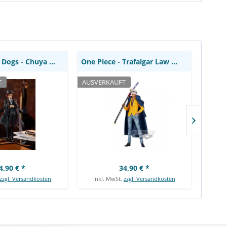
: Good Smile
(Wano Kuni): Banpresto
Rene
ompany
Bungo Stray Dogs - Chuya Nakahara Statue / Pop...
One Piece - Trafalgar Law Figur / DXF Grandline...
T
AUSVERKAUFT
AUSVE
4,90 € *
34,90 € *
zzgl. Versandkosten
inkl. MwSt.
zzgl. Versandkosten
ink