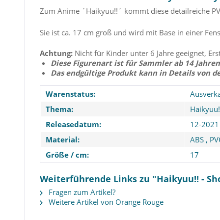
Zum Anime ´Haikyuu!!´ kommt diese detailreiche PV
Sie ist ca. 17 cm groß und wird mit Base in einer Fens
Achtung:
Nicht für Kinder unter 6 Jahre geeignet, Ers
Diese Figurenart ist für Sammler ab 14 Jahren
Das endgültige Produkt kann in Details von d
Warenstatus:
Ausverka
Thema:
Haikyuu!
Releasedatum:
12-2021
Material:
ABS
,
PV
Größe / cm:
17
Weiterführende Links zu "Haikyuu!! - S
Fragen zum Artikel?
Weitere Artikel von Orange Rouge
Haikyuu!! - Tobio Kageyama
Attack on Titan -
Statue / Pop Up Parade:
Statue / Pop U