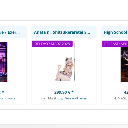
Anniver
Package Ed
Super Sonico Statue / Exercise Version: Solarain
Anata ni, Shitsukeraretai Statue: Pure
RELEASE: MÄRZ 2028
RELEASE: APR
 *
299,90 € *
42
ersandkosten
inkl. MwSt.
zzgl. Versandkosten
inkl. MwSt.