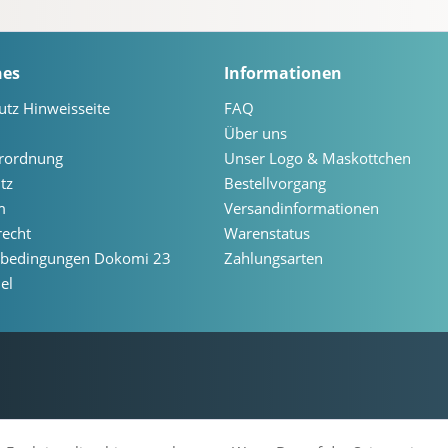
hes
Informationen
utz Hinweisseite
FAQ
Über uns
erordnung
Unser Logo & Maskottchen
tz
Bestellvorgang
m
Versandinformationen
recht
Warenstatus
ebedingungen Dokomi 23
Zahlungsarten
el