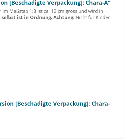
ion [Beschädigte Verpackung]: Chara-A"
 im Maßstab 1:8 ist ca. 12 cm gross und wird in
 selbst ist in Ordnung.
Achtung:
Nicht für Kinder
rsion [Beschädigte Verpackung]: Chara-
ool DxD Hero -
Your Lie in April - Kaori
Gen
Statue / 15th
Miyazono Statue: Hanabee
Sh