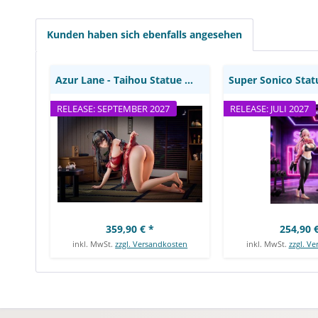
Solarain
Kunden haben sich ebenfalls angesehen
Azur Lane - Taihou Statue / Private Quarter...
RELEASE: SEPTEMBER 2027
RELEASE: JULI 2027
359,90 € *
254,90 €
inkl. MwSt.
zzgl. Versandkosten
inkl. MwSt.
zzgl. V