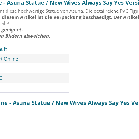
 - Asuna Statue / New Wives Always Say Yes Vers
diese hochwertige Statue von Asuna. Die detailreiche PVC Figur
 diesem Artikel ist die Verpackung beschaedigt. Der Artikel
eile!
 geeignet.
en Bildern abweichen.
uft
t Online
C
ine - Asuna Statue / New Wives Always Say Yes Ve
Statue /
Anata ni, Shitsukeraretai
High Sch
: Solarain
Statue: Pure
Akeno 