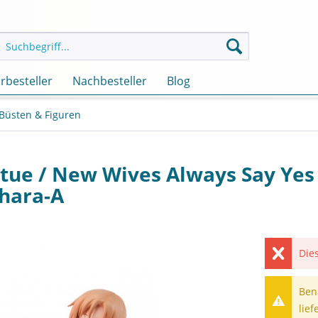
rbesteller
Nachbesteller
Blog
 Büsten & Figuren
atue / New Wives Always Say Yes
Chara-A
Dies
Ben
lief