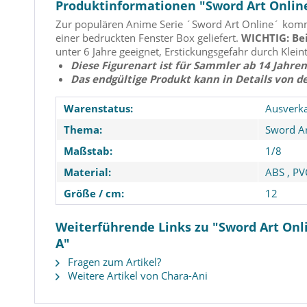
Produktinformationen "Sword Art Online
Zur populären Anime Serie ´Sword Art Online´ kommt 
einer bedruckten Fenster Box geliefert.
WICHTIG: Bei
unter 6 Jahre geeignet, Erstickungsgefahr durch Kleint
Diese Figurenart ist für Sammler ab 14 Jahren
Das endgültige Produkt kann in Details von d
Warenstatus:
Ausverka
Thema:
Sword Ar
Maßstab:
1/8
Material:
ABS
,
PV
Größe / cm:
12
Weiterführende Links zu "Sword Art Onl
A"
Fragen zum Artikel?
Weitere Artikel von Chara-Ani
Azur Lane - Taihou Statue /
Super Sonico 
Private Quarter Version:
Exercise Version