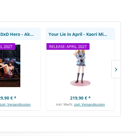
sary [Renewal
ition]: Kadokawa
High School DxD Hero - Akeno Statue / 15th...
Your Lie in April - Kaori Miyazono Statue: Hanabee
IL 2027
RELEASE: APRIL 2027
RELEA
9,90 € *
219,90 € *
zzgl. Versandkosten
inkl. MwSt.
zzgl. Versandkosten
ink