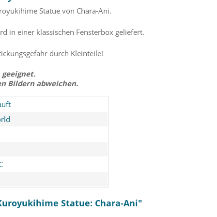
oyukihime Statue von Chara-Ani.
rd in einer klassischen Fensterbox geliefert.
tickungsgefahr durch Kleinteile!
 geeignet.
en Bildern abweichen.
uft
rld
C
 Kuroyukihime Statue: Chara-Ani"