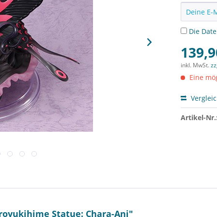
Die
Dat
139,9
inkl. MwSt.
zz
Eine mög
Verglei
Artikel-Nr.
royukihime Statue: Chara-Ani"