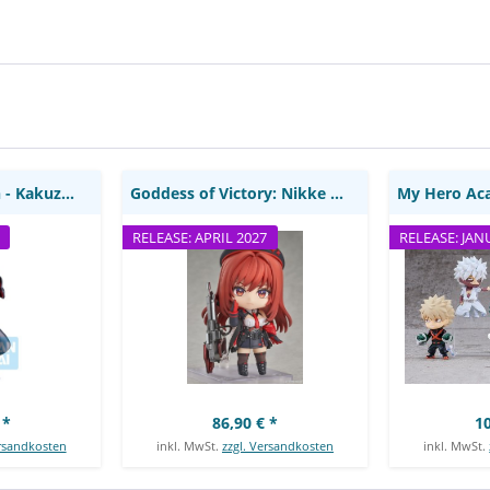
n - Kakuzu
Goddess of Victory: Nikke -
My Hero Ac
ansho -
Rapi Nendoroid / Red Hood:
Nendoroid
anpresto
Good Smile Arts Shanghai
Blind Box
Smi
Naruto Shippuden - Kakuzu Figur / Ichibansho -...
Goddess of Victory: Nikke - Rapi Nendoroid /...
RELEASE: APRIL 2027
RELEASE: JAN
 *
86,90 € *
10
ersandkosten
inkl. MwSt.
zzgl. Versandkosten
inkl. MwSt.