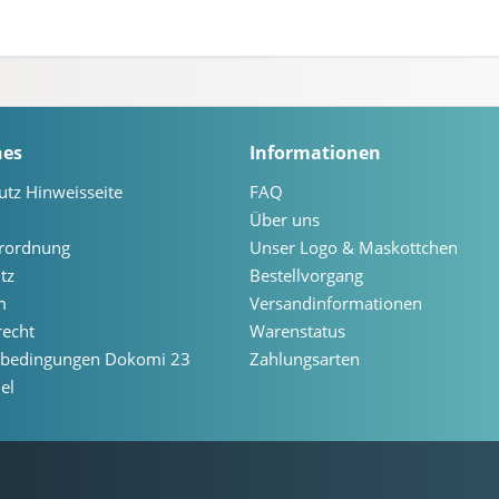
hes
Informationen
utz Hinweisseite
FAQ
Über uns
erordnung
Unser Logo & Maskottchen
tz
Bestellvorgang
m
Versandinformationen
recht
Warenstatus
ebedingungen Dokomi 23
Zahlungsarten
el