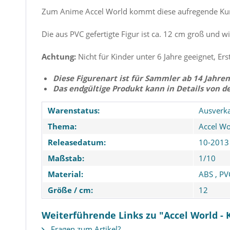
Zum Anime Accel World kommt diese aufregende Kur
Die aus PVC gefertigte Figur ist ca. 12 cm groß und wi
Achtung:
Nicht für Kinder unter 6 Jahre geeignet, Ers
Diese Figurenart ist für Sammler ab 14 Jahren
Das endgültige Produkt kann in Details von d
Warenstatus:
Ausverka
Thema:
Accel Wo
Releasedatum:
10-2013
Maßstab:
1/10
Material:
ABS
,
PV
Größe / cm:
12
Weiterführende Links zu "Accel World -
Fragen zum Artikel?