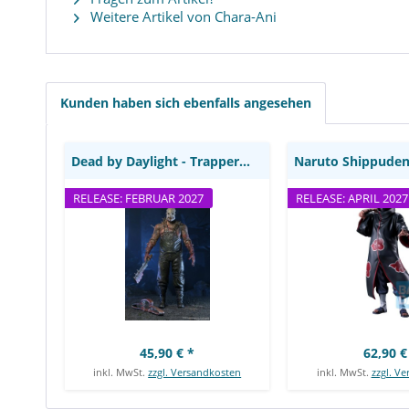
Weitere Artikel von Chara-Ani
Dead by Daylight - Trapper
Naruto Shippude
Actionfigur: NECA
Figur / Ichib
Masterlise: B
Kunden haben sich ebenfalls angesehen
Dead by Daylight - Trapper Actionfigur: NECA
RELEASE: FEBRUAR 2027
RELEASE: APRIL 2027
45,90 € *
62,90 €
inkl. MwSt.
zzgl. Versandkosten
inkl. MwSt.
zzgl. V