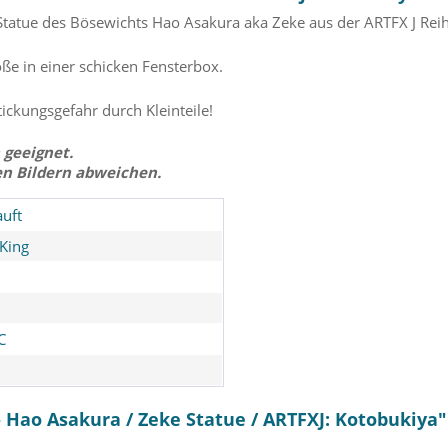
atue des Bösewichts Hao Asakura aka Zeke aus der ARTFX J Rei
e in einer schicken Fensterbox.
tickungsgefahr durch Kleinteile!
 geeignet.
en Bildern abweichen.
uft
King
C
 Hao Asakura / Zeke Statue / ARTFXJ: Kotobukiya"