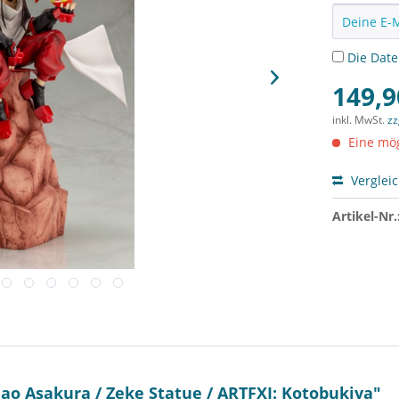
Die
Dat
149,9
inkl. MwSt.
zz
Eine mög
Verglei
Artikel-Nr.
o Asakura / Zeke Statue / ARTFXJ: Kotobukiya"