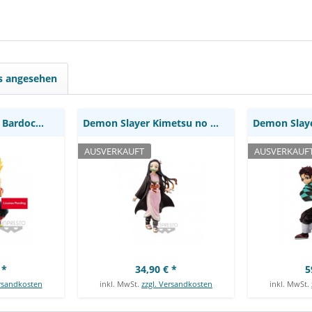
SSJ Bardock
Demon Slayer Kimetsu no
Demon Sl
 Series:
Yaiba - Nezuko Kamado
Yaiba - Tan
to
Figur: Banpresto
/ Ichibans
Banda
ls angesehen
Dragon Ball Z - SSJ Bardock Figur / Posing...
Demon Slayer Kimetsu no Yaiba - Nezuko Kamado...
AUSVERKAUFT
AUSVERKAUF
 *
34,90 € *
5
ersandkosten
inkl. MwSt.
zzgl. Versandkosten
inkl. MwSt.