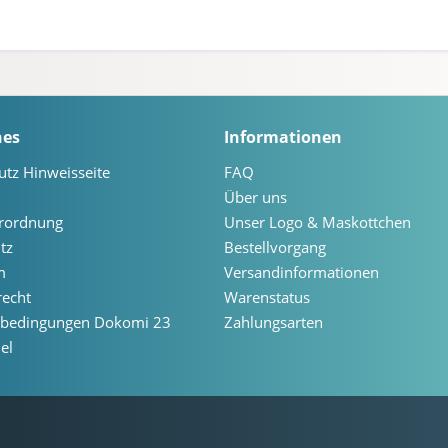
hes
Informationen
utz Hinweisseite
FAQ
Über uns
erordnung
Unser Logo & Maskottchen
tz
Bestellvorgang
m
Versandinformationen
recht
Warenstatus
ebedingungen Dokomi 23
Zahlungsarten
el