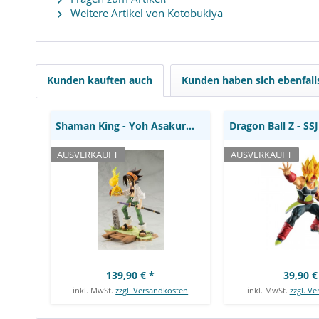
Weitere Artikel von Kotobukiya
Shaman King - Yoh Asakura
Dragon Ball Z - 
Statue / ARTFXJ: Kotobukiya
Figur / Posing
Banpres
Kunden kauften auch
Kunden haben sich ebenfal
Shaman King - Yoh Asakura Statue / ARTFXJ:...
AUSVERKAUFT
AUSVERKAUFT
139,90 € *
39,90 €
inkl. MwSt.
zzgl. Versandkosten
inkl. MwSt.
zzgl. V