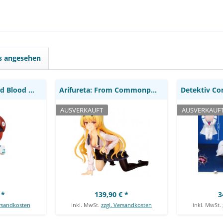
 Red Blood
Arifureta: From
Detektiv Co
 Good Smile
Commonplace to World's
Plü
ny
Strongest -Yue Statue:
Kotobukiya
ls angesehen
Cells at Work! - Red Blood Cell Nendoroid:...
Arifureta: From Commonplace to World's...
AUSVERKAUFT
AUSVERKAUF
 *
139,90 € *
3
ersandkosten
inkl. MwSt.
zzgl. Versandkosten
inkl. MwSt.