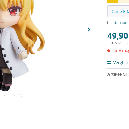
Die
Dat
49,90
inkl. MwSt.
zz
Eine mög
Verglei
Artikel-Nr.