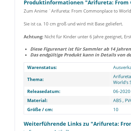
Produktinformationen "Arifureta: From
Zum Anime ´Arifureta: From Commonplace to World's
Sie ist ca. 10 cm groß und wird mit Base geliefert.
Achtung:
Nicht für Kinder unter 6 Jahre geeignet, Ers
Diese Figurenart ist für Sammler ab 14 Jahren
Das endgültige Produkt kann in Details von d
Warenstatus:
Ausverka
Arifuret
Thema:
World's 
Releasedatum:
06-2020
Material:
ABS
,
PV
Größe / cm:
10
Weiterführende Links zu "Arifureta: Fr