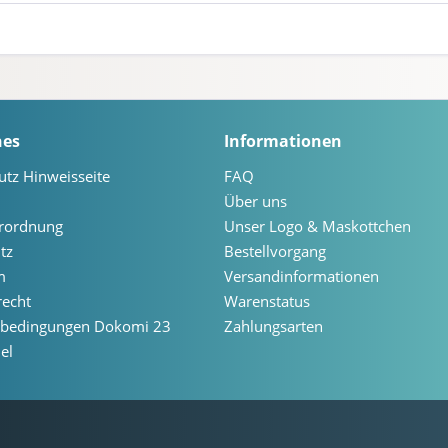
hes
Informationen
utz Hinweisseite
FAQ
Über uns
erordnung
Unser Logo & Maskottchen
tz
Bestellvorgang
m
Versandinformationen
recht
Warenstatus
ebedingungen Dokomi 23
Zahlungsarten
el