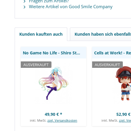
Fragen zum Artikel?
Weitere Artikel von Good Smile Company
No Game No Life - Shiro
Cells at Work! -
Statue / Pop Up Parade -
Cell Nendoroid:
Sniper Version: Good Smile
Compa
Company
Kunden kauften auch
Kunden haben sich ebenfal
No Game No Life - Shiro Statue / Pop Up Parade...
AUSVERKAUFT
AUSVERKAUFT
49,90 € *
52,90 €
inkl. MwSt.
zzgl. Versandkosten
inkl. MwSt.
zzgl. V