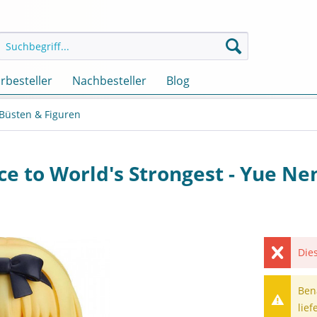
rbesteller
Nachbesteller
Blog
 Büsten & Figuren
 to World's Strongest - Yue Ne
Dies
Ben
lief