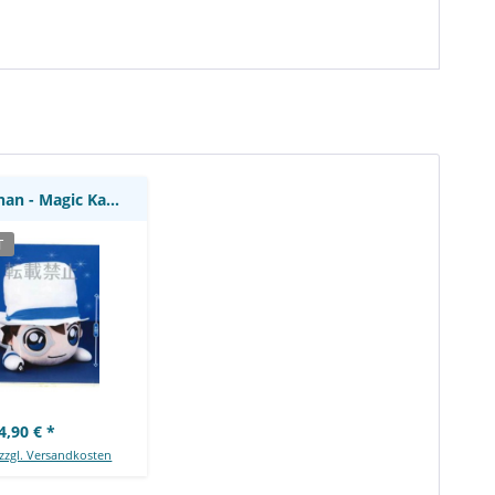
nan - Magic Kaito
schi: Sega
Detektiv Conan - Magic Kaito Plüschi: Sega
T
4,90 € *
zzgl. Versandkosten