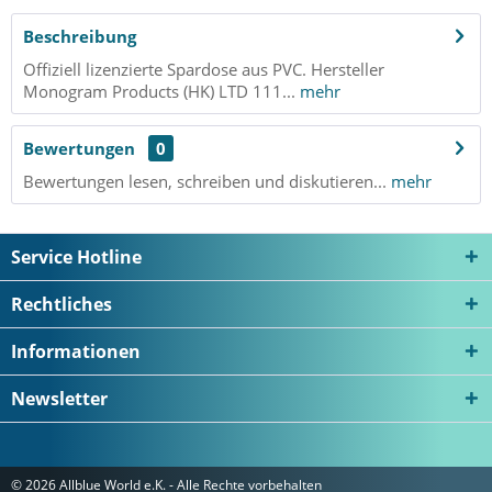
Beschreibung
Offiziell lizenzierte Spardose aus PVC. Hersteller
Monogram Products (HK) LTD 111...
mehr
Bewertungen
0
Bewertungen lesen, schreiben und diskutieren...
mehr
Service Hotline
Rechtliches
Informationen
Newsletter
© 2026 Allblue World e.K. - Alle Rechte vorbehalten