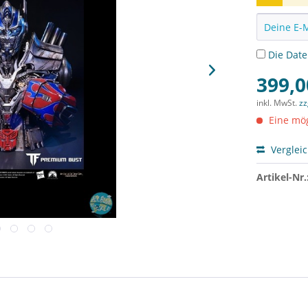
Die
Dat
399,0
inkl. MwSt.
zz
Eine mög
Verglei
Artikel-Nr.