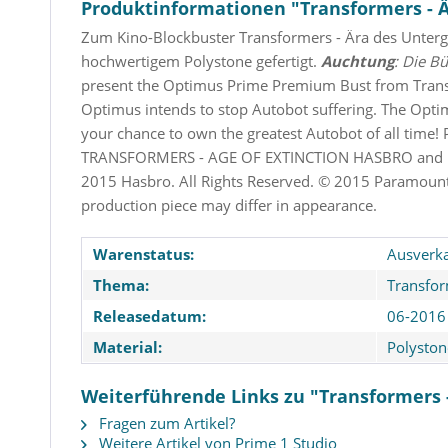
Produktinformationen "Transformers - Är
Zum Kino-Blockbuster Transformers - Ära des Unterg
hochwertigem Polystone gefertigt.
Auchtung
: Die Bü
present the Optimus Prime Premium Bust from Transfo
Optimus intends to stop Autobot suffering. The Opti
your chance to own the greatest Autobot of all tim
TRANSFORMERS - AGE OF EXTINCTION HASBRO and it's
2015 Hasbro. All Rights Reserved. © 2015 Paramount P
production piece may differ in appearance.
Warenstatus:
Ausverka
Thema:
Transfo
Releasedatum:
06-2016
Material:
Polyston
Weiterführende Links zu "Transformers -
Fragen zum Artikel?
Weitere Artikel von Prime 1 Studio