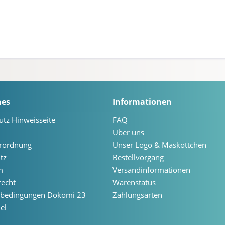
hes
Informationen
utz Hinweisseite
FAQ
Über uns
erordnung
Unser Logo & Maskottchen
tz
Bestellvorgang
m
Versandinformationen
recht
Warenstatus
ebedingungen Dokomi 23
Zahlungsarten
el