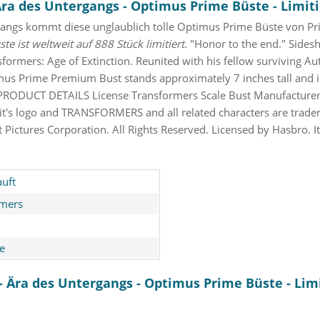
a des Untergangs - Optimus Prime Büste - Limitie
angs kommt diese unglaublich tolle Optimus Prime Büste von Pr
ste ist weltweit auf 888 Stück limitiert.
"Honor to the end." Sidesh
rmers: Age of Extinction. Reunited with his fellow surviving Au
mus Prime Premium Bust stands approximately 7 inches tall and is
e! PRODUCT DETAILS License Transformers Scale Bust Manufacture
 logo and TRANSFORMERS and all related characters are tradem
ictures Corporation. All Rights Reserved. Licensed by Hasbro. I
uft
rmers
e
 Ära des Untergangs - Optimus Prime Büste - Limit