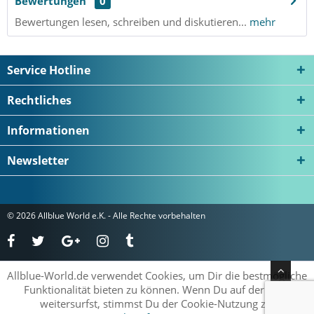
Bewertungen
0
Bewertungen lesen, schreiben und diskutieren...
mehr
Service Hotline
Rechtliches
Informationen
Newsletter
© 2026 Allblue World e.K. - Alle Rechte vorbehalten
Allblue-World.de verwendet Cookies, um Dir die bestmögliche
Funktionalität bieten zu können. Wenn Du auf der Seite
weitersurfst, stimmst Du der Cookie-Nutzung zu.