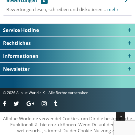
Bewertungen
0
Bewertungen lesen, schreiben und diskutieren...
mehr
Service Hotline
Rechtliches
Informationen
Newsletter
© 2026 Allblue World e.K. - Alle Rechte vorbehalten
Allblue-World.de verwendet Cookies, um Dir die bestmögliche
Funktionalität bieten zu können. Wenn Du auf der Seite
weitersurfst, stimmst Du der Cookie-Nutzung zu.